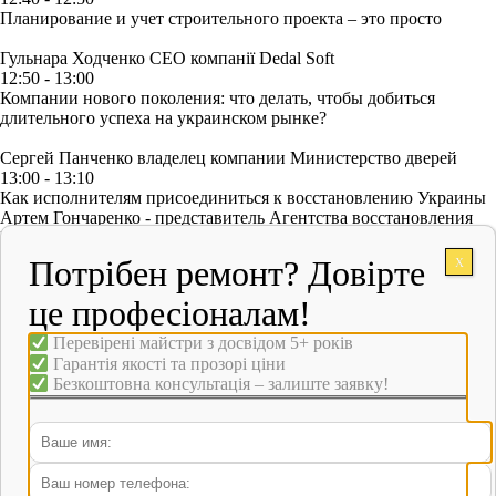
Планирование и учет строительного проекта – это просто
Гульнара Ходченко
СЕО компанії Dedal Soft
12:50 - 13:00
Компании нового поколения: что делать, чтобы добиться
длительного успеха на украинском рынке?
Сергей Панченко
владелец компании Министерство дверей
13:00 - 13:10
Как исполнителям присоединиться к восстановлению Украины
Артем Гончаренко - представитель Агентства восстановления
Украины
13:10 - 13:40
Потрібен ремонт? Довірте
X
Презентация успешных кейсов: Как стать успешным мастером
благодаря Лиге Мастеров
це професіоналам!
Сергей Дымченко
руководитель MASTER SKILLS
Перевірені
майстри з досвідом
5+ років
13:45 - 14:30
Гарантія якості та прозорі ціни
Подкаты к заказчику
Безкоштовна консультація
– залиште заявку!
Андрей Станкевич -
Эксперт по интерьерным решениям Caparol