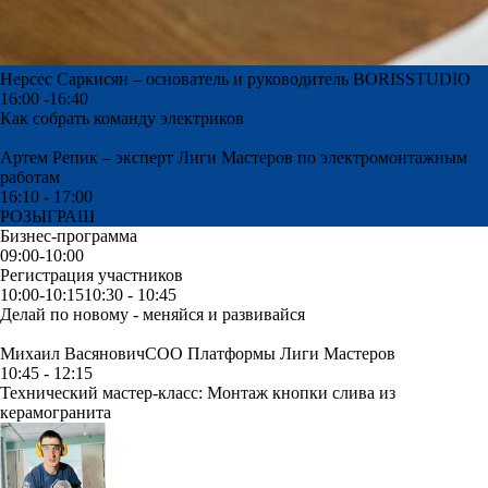
Нерсес Саркисян – основатель и руководитель BORISSTUDIO
16:00 -16:40
Как собрать команду электриков
Артем Репик –
эксперт Лиги Мастеров по электромонтажным
работам
16:10 - 17:00
РОЗЫГРАШ
Бизнес-программа
09:00-10:00
Регистрация участников
10:00-10:1510:30 - 10:45
Делай по новому - меняйся и развивайся
Михаил Васянович
СОО Платформы Лиги Мастеров
10:45 - 12:15
Технический мастер-класс: Монтаж кнопки слива из
керамогранита