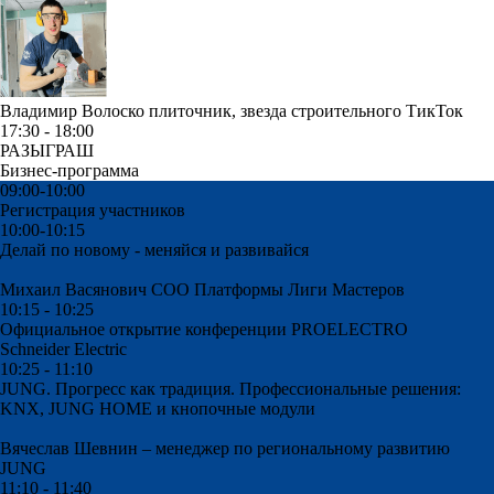
Владимир Волоско
плиточник, звезда строительного ТикТок
17:30 - 18:00
РАЗЫГРАШ
Бизнес-программа
09:00-10:00
Регистрация участников
10:00-10:15
Делай по новому - меняйся и развивайся
Михаил Васянович
СОО Платформы Лиги Мастеров
10:15 - 10:25
Официальное открытие конференции PROELECTRO
Schneider Electric
10:25 - 11:10
JUNG. Прогресс как традиция. Профессиональные решения:
KNX, JUNG HOME и кнопочные модули
Вячеслав Шевнин – менеджер по региональному развитию
JUNG
11:10 - 11:40