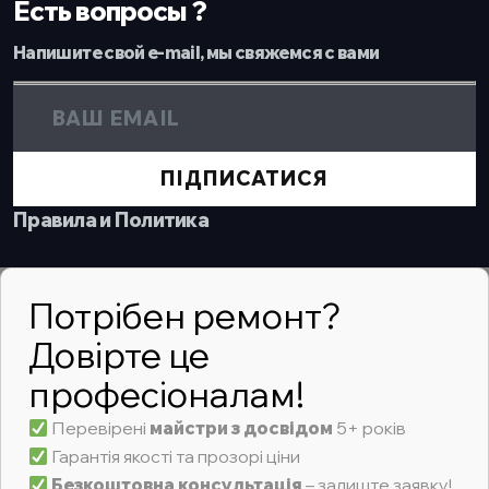
Есть вопросы ?
Напишите свой e-mail, мы свяжемся с вами
ПІДПИСАТИСЯ
Правила и Политика
Потрібен ремонт?
Довірте це
професіоналам!
Перевірені
майстри з досвідом
5+ років
Гарантія якості та прозорі ціни
Безкоштовна консультація
– залиште заявку!