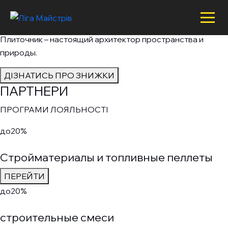
ПЛИТОЧНИК
X
X
Из холодных камней выходит грация и структура.
Плиточник – настоящий архитектор пространства и
природы.
ДІЗНАТИСЬ ПРО ЗНИЖКИ
ПАРТНЕРИ
ПРОГРАМИ ЛОЯЛЬНОСТІ
до
20%
Стройматериалы и топливные пеллеты
ПЕРЕЙТИ
до
20%
строительные смеси