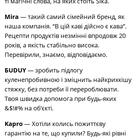
ті магічні слова, на яких стоїть Sika.
Mira
— такий самий сімейний бренд, як
наша компанія. “В цій каві дійсно є кава”.
Рецепти продуктів незмінні впродовж 20
років, а якість стабільно висока.
Перевірили, знаємо, відповідаємо.
БUDUY
— зробить підлогу
куленепробивною і зміцнить найкрихкішу
стяжку, без потреби її перероблювати.
Твоя швидка допомога при будь-яких
&$!#% на об’єкті.
Kapro
— Хотіли колись пожиттєву
гарантію на те, що купили? Будь-які рівні