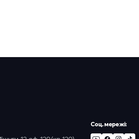
Cоц. мережі:
Мішуги, 12, оф. 120 (кв. 120)