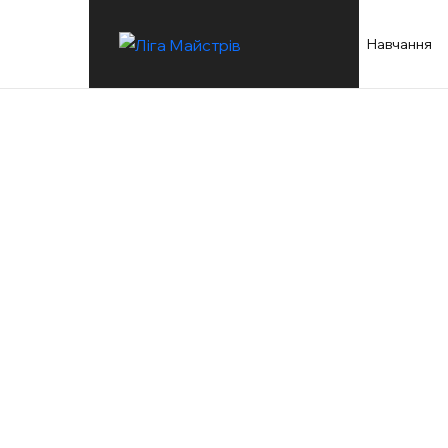
Навчання
них штукатурних та малярних робіт