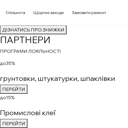
МАЛЯР / ШТУКАТУР
Спільнота
Щорічні заходи
Замовити ремонт
Кращі пропозиції від партнерів для виконання високоякіс
ДІЗНАТИСЬ ПРО ЗНИЖКИ
ПАРТНЕРИ
ПРОГРАМИ ЛОЯЛЬНОСТІ
до
35%
грунтовки, штукатурки, шпаклівки
ПЕРЕЙТИ
до
15%
Промислові клеї
ПЕРЕЙТИ