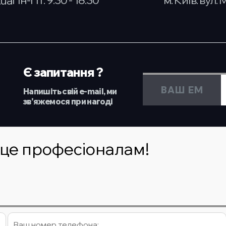
.ua
Є запитання ?
Напишіть свій e-mail, ми
зв'яжемося при нагоді
 це професіоналам!