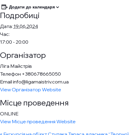
Додати до календаря
Подробиці
Дата:
19.06.2024
Час:
17:00 - 20:00
Організатор
Ліга Майстрів
Телефон
+380678665050
Email
info@ligamaistriv.com.ua
View Організатор Website
Місце проведення
ONLINE
View Місце проведення Website
«
Екскурсія на об’єкт Ступака Тараса, власника “Творчої