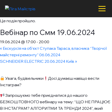
X
X
« Всі Події
Це подія пройшло.
Вебінар по Смм 19.06.2024
19.06.2024 @ 17:00
-
20:00
«
Екскурсія на об’єкт Ступака Тараса, власника “Творчої
майстерні ремонту” 06.06.2024
SCHNEIDER ELECTRIC 20.06.2024 Київ
»
Увага, будівельники
Досі думаєш навіщо вести
Інстаграм?
Запрошуємо тебе приєднатися до нашого
БЕЗКОШТОВНОГО вебінару на тему: “ЩО НЕ ПРАЦЮЄ
В ІНСТАГРАМ? АЛГОРИТМИ ТА ТРЕНДИ 2024”, який