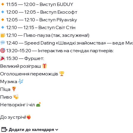
11:55 — 12:00 – Виступ БUDUY
12:00 — 12:05 – Виступ Екософт
12:05 — 12:10 – Виступ Pilyavsky
12:10 — 12:15 – Виступ Світ Стін
12:10 — Пиво-пауза (так, заслужена!)
12:40 — Speed Dating «Швидкі знайомства» — веде Мих
13:20–15:20 — Інтерактив на стендах партнерів:
15:30 — Фуршет:
Великий розіграш
Оголошення переможців
Музика
Піца
Пиво
Нетворкінг і чіл
До зустрічі!
Додати до календаря