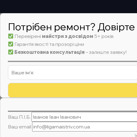
Потрібен ремонт? Довірте
Перевірені
майстри з досвідом
5+ років
Гарантія якості та прозорі ціни
Безкоштовна консультація
– залиште заявку!
Ваш П.І.Б.
Ваш email