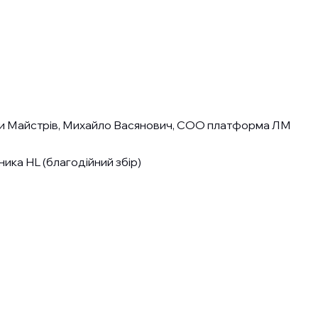
іги Майстрів, Михайло Васянович, СОО платформа ЛМ
ника HL (благодійний збір)